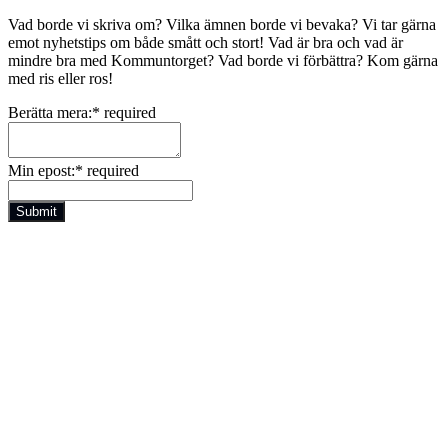
Vad borde vi skriva om? Vilka ämnen borde vi bevaka? Vi tar gärna
emot nyhetstips om både smått och stort! Vad är bra och vad är
mindre bra med Kommuntorget? Vad borde vi förbättra? Kom gärna
med ris eller ros!
Berätta mera:
*
required
Min epost:
*
required
Submit